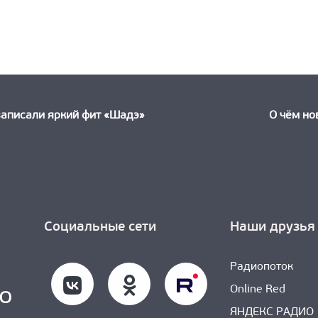
ыдущая
ть:
записали яркий фит «Шадэ»
О чём но
Социальные сети
Наши друзья
Радиопоток
Online Red
ЯНДЕКС РАДИО