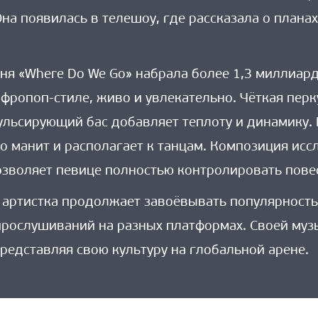
Она появилась в телешоу, где рассказала о пла
ня «Where Do We Go» набрала более 1,3 миллиар
афропоп-стиле, живо и увлекательно. Чёткая перку
пульсирующий бас добавляет теплоту и динамику. 
 манит и располагает к танцам. Композиция исс
озволяет певице полностью контролировать пове
 артистка продолжает завоёвывать популярность
прослушиваний на разных платформах. Своей му
редставляя свою культуру на глобальной арене.