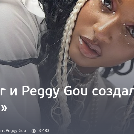
rr и Peggy Gou созд
o»
rr
, 
Peggy Gou
3 483