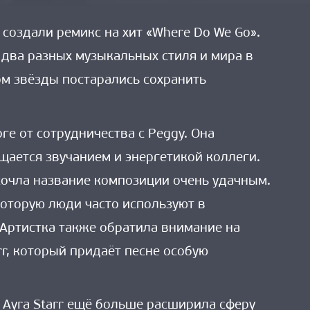
u создали ремикс на хит «Where Do We Go».
два разных музыкальных стиля и мира в
ом звёзды постарались сохранить
рге от сотрудничества с Peggy. Она
ищается звучанием и энергетикой коллеги.
 сочла название композиции очень удачным.
которую люди часто используют в
Артистка также обратила внимание на
rr, который придаёт песне особую
а Ayra Starr ещё больше расширила сферу