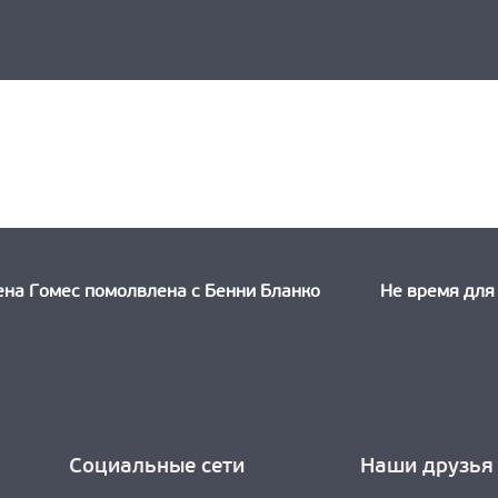
ыдущая
ть:
ена Гомес помолвлена с Бенни Бланко
Не время для 
Социальные сети
Наши друзья