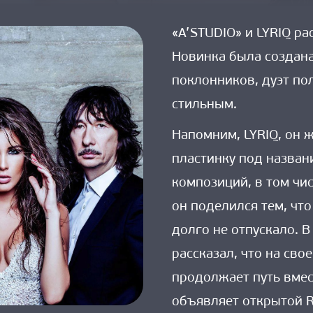
on 
«A’STUDIO» 
«A’STUDIO» и LYRIQ ра
и 
Новинка была создана
LYRIQ 
рассказали 
поклонников, дуэт по
о 
стильным.
любви 
в 
Напомним, LYRIQ, он 
треке 
пластинку под назван
«Источник»
композиций, в том чис
он поделился тем, что
долго не отпускало. 
рассказал, что на св
продолжает путь вмес
объявляет открытой R