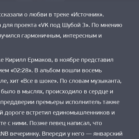
ссказали о любви в треке «Источник».
 для проекта «VK под Шубой 3». По мнению
лучился гармоничным, интересным и
же Кирилл Ермаков, в ноябре представил
ием «02:28». В альбом вошли восемь
ле, хит «Все в шоке». По словам музыканта,
 было в мыслях, происходило в сердце и
В преддверии премьеры исполнитель также
оей дороге встретил единомышленников и
те с ними. Позже певец написал, что
NB вечеринку. Впереди у него — январский