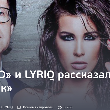
O» и LYRIQ рассказа
ик»
O
, 
LYRIQ
Коммментировать
8 265