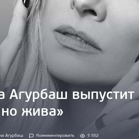
 Агурбаш выпустит 
 но жива»
ка Агурбаш
Коммментировать
5 552