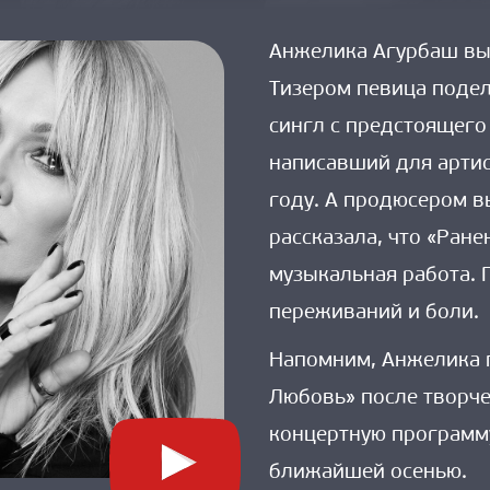
on 
Анжелика 
Анжелика Агурбаш вып
Агурбаш 
Тизером певица подел
выпустит 
клип 
сингл с предстоящего
на 
написавший для артис
песню 
году. А продюсером в
«Ранена, 
но 
рассказала, что «Ране
жива»
музыкальная работа. 
переживаний и боли.
Напомним, Анжелика п
Любовь» после творче
концертную программу
ближайшей осенью.