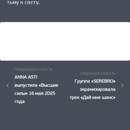
тьму к свету.
Предыдущая
Навигация
ПРЕДЫДУЩАЯ НОВОСТЬ
Следу
СЛЕДУЮЩАЯ НОВОСТЬ
Новость:
ANNA ASTI
по
Новост
Группа «SEREBRO»
выпустила «Высшие
экранизировала
записям
силы» 16 мая 2025
трек «Дай мне шанс»
года