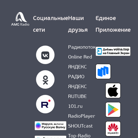
Социальные
Наши
Единое
сети
друзья
Приложение
Радиопоток
Online Red
ЯНДЕКС
РАДИО
ЯНДЕКС
RUTUBE
101.ru
RadioPlayer
SHOUTcast
Top-Radio