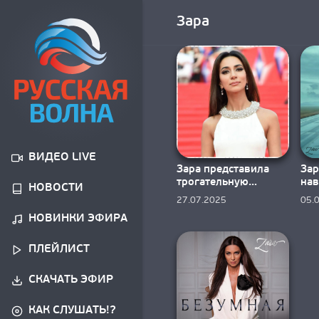
Зара
ВИДЕО LIVE
Зара представила
Зар
трогательную
нав
НОВОСТИ
новинку «Для вас я
ко
27.07.2025
05.
буду петь»
«П
НОВИНКИ ЭФИРА
ПЛЕЙЛИСТ
СКАЧАТЬ ЭФИР
КАК СЛУШАТЬ!?