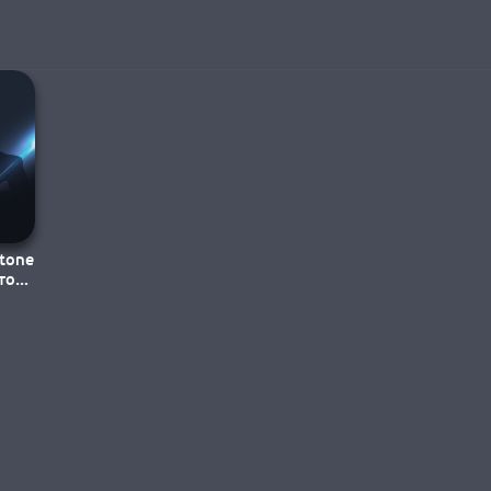
tone
то
ви