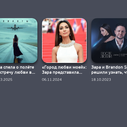
а спела о полёте
«Город любви моей»:
Зара и Brandon S
стречу любви в
Зара представила
решили узнать, ч
мпозиции
новинку
будет после люб
03.2025
06.11.2024
18.10.2023
илоты»