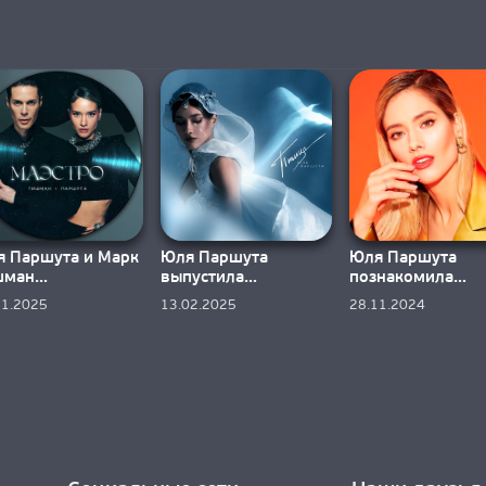
 Паршута и Марк
Юля Паршута
Юля Паршута
шман
выпустила
познакомила
еосмыслили хит
долгожданную
публику со свои
11.2025
13.02.2025
28.11.2024
эстро»
«Птицу»
«Камикадзе»