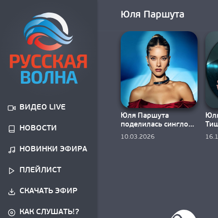
Юля Паршута
ВИДЕО LIVE
Юля Паршута
Юля
поделилась синглом
Ти
НОВОСТИ
«Перегорела»
пер
10.03.2026
16.
«Ма
НОВИНКИ ЭФИРА
ПЛЕЙЛИСТ
СКАЧАТЬ ЭФИР
КАК СЛУШАТЬ!?