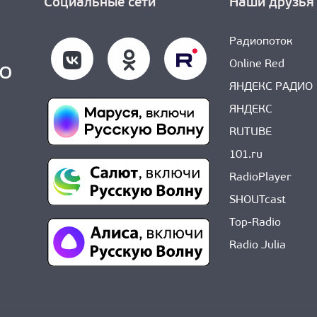
Социальные сети
Наши друзья
Радиопоток
Online Red
ЯНДЕКС РАДИО
ЯНДЕКС
RUTUBE
101.ru
RadioPlayer
SHOUTcast
Top-Radio
Radio Julia