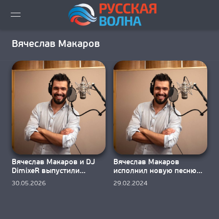
ВИДЕО LIVE
Вячеслав Макаров
НОВОСТИ
НОВИНКИ ЭФИРА
ПЛЕЙЛИСТ
СКАЧАТЬ ЭФИР
Вячеслав Макаров и DJ
Вячеслав Макаров
КАК СЛУШАТЬ!?
DimixeR выпустили
исполнил новую песню
совместный трек
«Беги» на киноконцерте
30.05.2026
29.02.2024
ГОРОДА ВЕЩАНИЯ