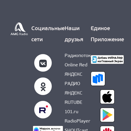
О НАС
Социальные
Наши
Единое
сети
друзья
Приложение
Радиопоток
Online Red
ЯНДЕКС
РАДИО
ЯНДЕКС
RUTUBE
101.ru
RadioPlayer
SHOUTcast