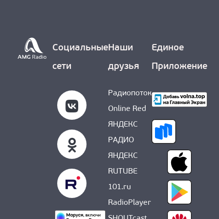
О НАС
Социальные
Наши
Единое
сети
друзья
Приложение
Радиопоток
Online Red
ЯНДЕКС
РАДИО
ЯНДЕКС
RUTUBE
101.ru
RadioPlayer
SHOUTcast