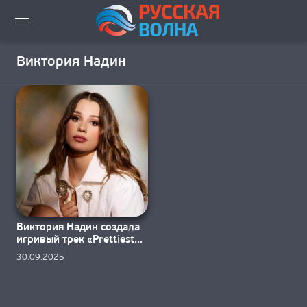
ВИДЕО LIVE
Виктория Надин
НОВОСТИ
НОВИНКИ ЭФИРА
ПЛЕЙЛИСТ
СКАЧАТЬ ЭФИР
Виктория Надин создала
КАК СЛУШАТЬ!?
игривый трек «Prettiest
Problem»
30.09.2025
ГОРОДА ВЕЩАНИЯ