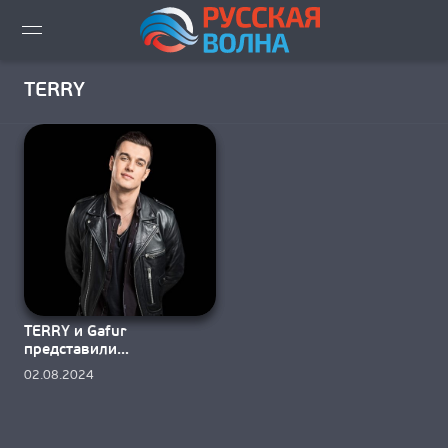
ВИДЕО LIVE
TERRY
НОВОСТИ
НОВИНКИ ЭФИРА
ПЛЕЙЛИСТ
СКАЧАТЬ ЭФИР
TERRY и Gafur
КАК СЛУШАТЬ!?
представили
музыкальный «Летний
02.08.2024
дождь»
ГОРОДА ВЕЩАНИЯ