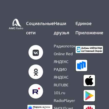
О НАС
Социальные
Наши
Единое
сети
друзья
Приложение
Радиопоток
Online Red
ЯНДЕКС
РАДИО
ЯНДЕКС
RUTUBE
101.ru
RadioPlayer
SHOUTcast