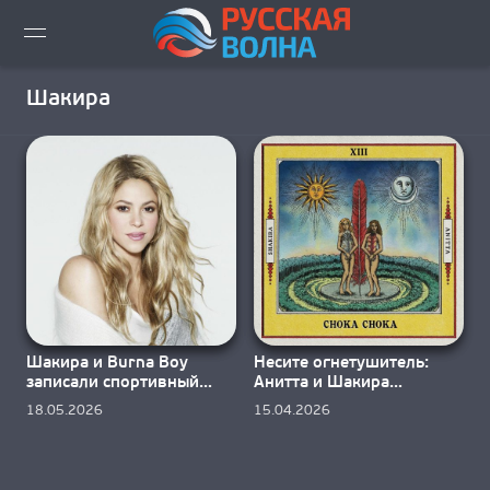
ВИДЕО LIVE
Шакира
НОВОСТИ
НОВИНКИ ЭФИРА
ПЛЕЙЛИСТ
СКАЧАТЬ ЭФИР
Шакира и Burna Boy
Несите огнетушитель:
КАК СЛУШАТЬ!?
записали спортивный
Анитта и Шакира
гимн «Dai Dai»
исполнили «Choka Choka»
18.05.2026
15.04.2026
ГОРОДА ВЕЩАНИЯ