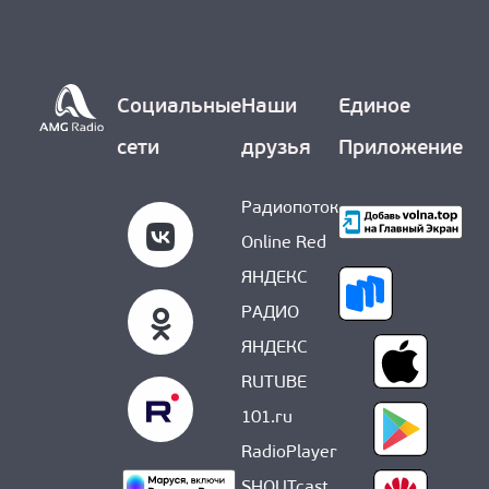
О НАС
Социальные
Наши
Единое
сети
друзья
Приложение
Радиопоток
Online Red
ЯНДЕКС
РАДИО
ЯНДЕКС
RUTUBE
101.ru
RadioPlayer
SHOUTcast