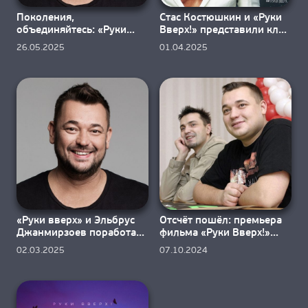
Поколения,
Стас Костюшкин и «Руки
объединяйтесь: «Руки
Вверх!» представили клип
вверх!» и Amirchik спели
«Капают слёзки»
26.05.2025
01.04.2025
вместе
«Руки вверх» и Эльбрус
Отсчёт пошёл: премьера
Джанмирзоев поработали
фильма «Руки Вверх!»
вместе
состоится 10 октября
02.03.2025
07.10.2024