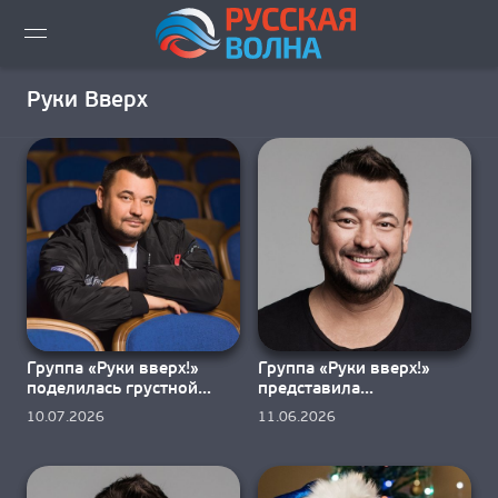
ВИДЕО LIVE
Руки Вверх
НОВОСТИ
НОВИНКИ ЭФИРА
ПЛЕЙЛИСТ
СКАЧАТЬ ЭФИР
Группа «Руки вверх!»
Группа «Руки вверх!»
КАК СЛУШАТЬ!?
поделилась грустной
представила
песней «Изменница»
музыкальную «Львицу»
10.07.2026
11.06.2026
ГОРОДА ВЕЩАНИЯ