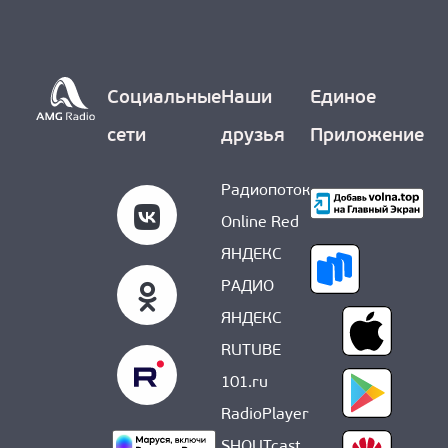
О НАС
Социальные
Наши
Единое
сети
друзья
Приложение
Радиопоток
Online Red
ЯНДЕКС
РАДИО
ЯНДЕКС
RUTUBE
101.ru
RadioPlayer
SHOUTcast