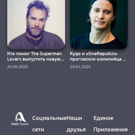
О НАС
Кто помог The Supermen
Kygo и «OneRepublic»
Lovers выпустить новую
пригласили олимпийца в
версию «Starlight»?
«Chasing Paradise»
26.06.2025
24.01.2025
Социальные
Наши
Единое
сети
друзья
Приложение