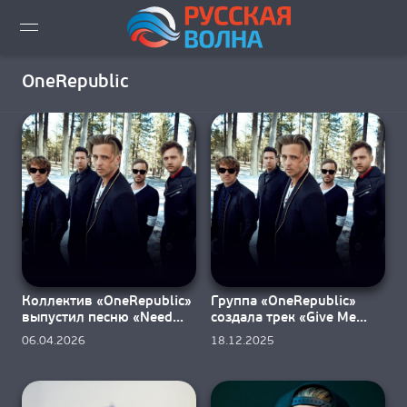
ВИДЕО LIVE
OneRepublic
НОВОСТИ
НОВИНКИ ЭФИРА
ПЛЕЙЛИСТ
СКАЧАТЬ ЭФИР
Коллектив «OneRepublic»
Группа «OneRepublic»
КАК СЛУШАТЬ!?
выпустил песню «Need
создала трек «Give Me
Your Love»
Something» для игры
06.04.2026
18.12.2025
ГОРОДА ВЕЩАНИЯ