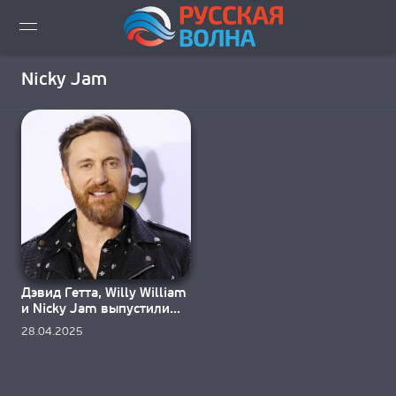
ВИДЕО LIVE
Nicky Jam
НОВОСТИ
НОВИНКИ ЭФИРА
ПЛЕЙЛИСТ
СКАЧАТЬ ЭФИР
Дэвид Гетта, Willy William
КАК СЛУШАТЬ!?
и Nicky Jam выпустили
«Cuentale»
28.04.2025
ГОРОДА ВЕЩАНИЯ