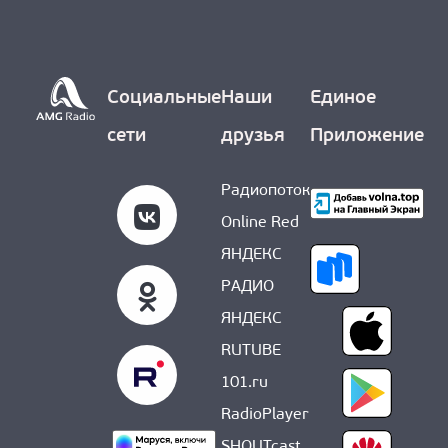
О НАС
Социальные
Наши
Единое
сети
друзья
Приложение
Радиопоток
Online Red
ЯНДЕКС
РАДИО
ЯНДЕКС
RUTUBE
101.ru
RadioPlayer
SHOUTcast