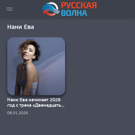
ВИДЕО LIVE
Нани Ева
НОВОСТИ
НОВИНКИ ЭФИРА
ПЛЕЙЛИСТ
СКАЧАТЬ ЭФИР
Нани Ева начинает 2026
КАК СЛУШАТЬ!?
год с трека «Двенадцать
месяцев»
08.01.2026
ГОРОДА ВЕЩАНИЯ