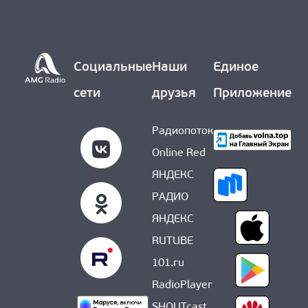
О НАС
Социальные
Наши
Единое
сети
друзья
Приложение
Радиопоток
Online Red
ЯНДЕКС
РАДИО
ЯНДЕКС
RUTUBE
101.ru
RadioPlayer
SHOUTcast