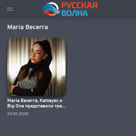
ВИДЕО LIVE
Maria Becerra
НОВОСТИ
НОВИНКИ ЭФИРА
ПЛЕЙЛИСТ
СКАЧАТЬ ЭФИР
Maria Becerra, Katteyes и
КАК СЛУШАТЬ!?
Big One представили трек
«LONELY»
20.05.2026
ГОРОДА ВЕЩАНИЯ