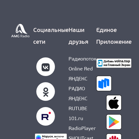
О НАС
Социальные
Наши
Единое
сети
друзья
Приложение
Радиопоток
Online Red
ЯНДЕКС
РАДИО
ЯНДЕКС
RUTUBE
101.ru
RadioPlayer
SHOUTcast