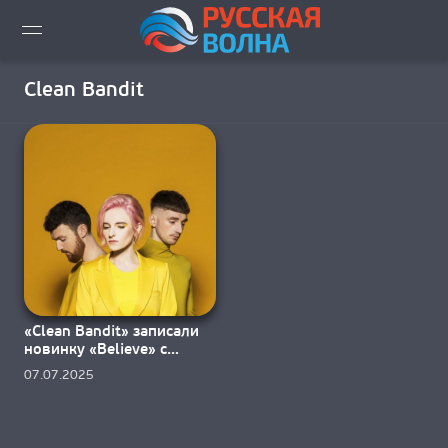
ВИДЕО LIVE
Clean Bandit
НОВОСТИ
НОВИНКИ ЭФИРА
ПЛЕЙЛИСТ
СКАЧАТЬ ЭФИР
«Clean Bandit» записали
КАК СЛУШАТЬ!?
новинку «Believe» с
участием Lloyiso
07.07.2025
ГОРОДА ВЕЩАНИЯ