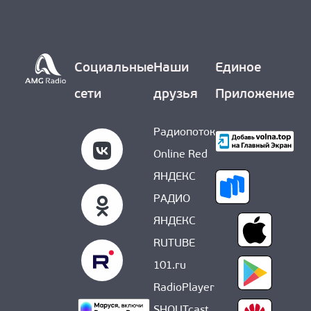
О НАС
Социальные
Наши
Единое
сети
друзья
Приложение
Радиопоток
Online Red
ЯНДЕКС
РАДИО
ЯНДЕКС
RUTUBE
101.ru
RadioPlayer
SHOUTcast