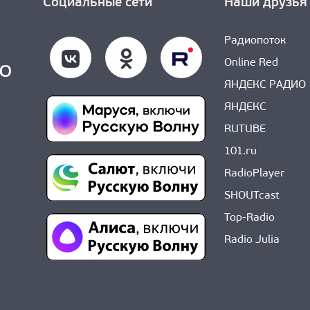
Социальные сети
Наши друзья
Радиопоток
Online Red
ЯНДЕКС РАДИО
ЯНДЕКС
RUTUBE
101.ru
RadioPlayer
SHOUTcast
Top-Radio
Radio Julia