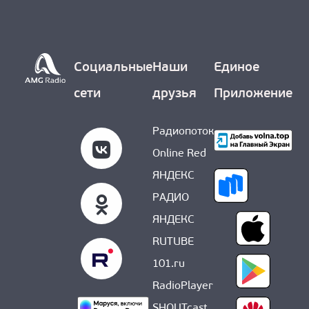
О НАС
Социальные
Наши
Единое
сети
друзья
Приложение
Радиопоток
Online Red
ЯНДЕКС
РАДИО
ЯНДЕКС
RUTUBE
101.ru
RadioPlayer
SHOUTcast