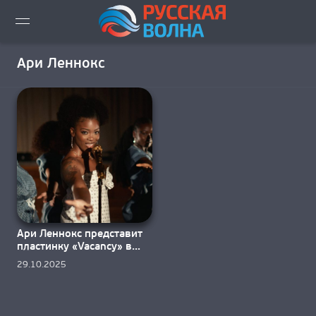
ВИДЕО LIVE
Ари Леннокс
НОВОСТИ
НОВИНКИ ЭФИРА
ПЛЕЙЛИСТ
СКАЧАТЬ ЭФИР
Ари Леннокс представит
КАК СЛУШАТЬ!?
пластинку «Vacancy» в
2026 году
29.10.2025
ГОРОДА ВЕЩАНИЯ