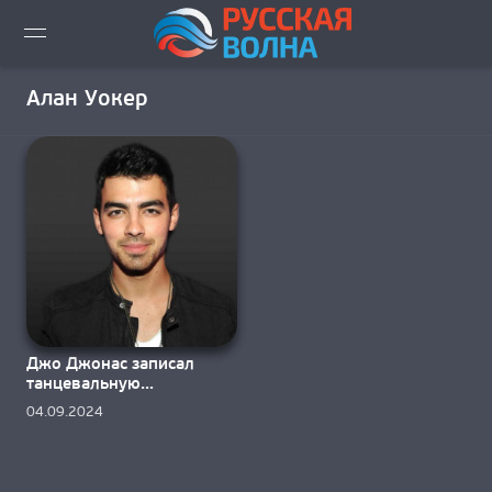
ВИДЕО LIVE
Алан Уокер
НОВОСТИ
НОВИНКИ ЭФИРА
ПЛЕЙЛИСТ
СКАЧАТЬ ЭФИР
Джо Джонас записал
КАК СЛУШАТЬ!?
танцевальную
композицию с Аланом
04.09.2024
Уокером
ГОРОДА ВЕЩАНИЯ