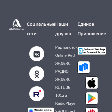
О НАС
Социальные
Наши
Единое
сети
друзья
Приложение
Радиопоток
Online Red
ЯНДЕКС
РАДИО
ЯНДЕКС
RUTUBE
101.ru
RadioPlayer
SHOUTcast