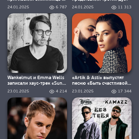
О НАС
«Chasing Paradise»
24.01.2025
6 787
24.01.2025
11 313
Wankelmut и Emma Wells
«Artik & Asti» выпустят
записали хаус-трек «Sun
песню «Быть счастливой»
Goes Down»
24 января
23.01.2025
4 214
23.01.2025
17 344