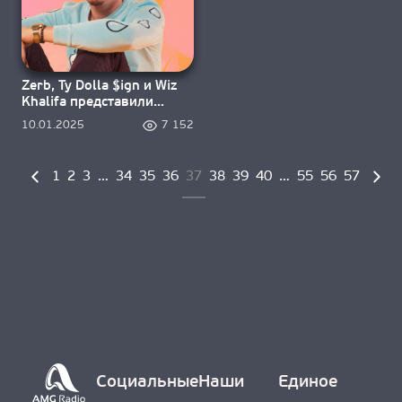
Zerb, Ty Dolla $ign и Wiz
Khalifa представили
«Location»
10.01.2025
7 152
1
2
3
…
34
35
36
37
38
39
40
…
55
56
57
Социальные
Наши
Единое