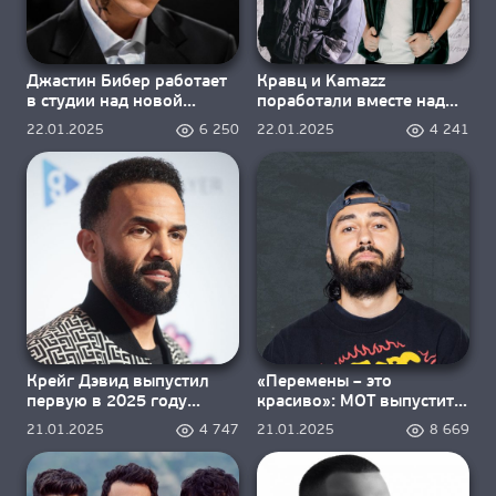
Джастин Бибер работает
Кравц и Kamazz
в студии над новой
поработали вместе над
музыкой
треком «Без тебя»
22.01.2025
6 250
22.01.2025
4 241
Крейг Дэвид выпустил
«Перемены – это
первую в 2025 году
красиво»: МОТ выпустит
песню
новинку 24 января
21.01.2025
4 747
21.01.2025
8 669