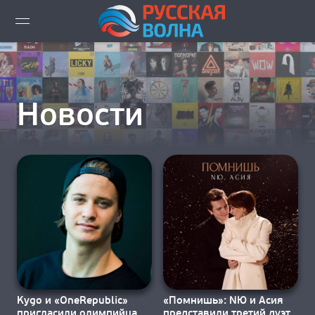
ВИДЕО LIVE
НОВОСТИ
Новости
НОВИНКИ ЭФИРА
ПЛЕЙЛИСТ
СКАЧАТЬ ЭФИР
КАК СЛУШАТЬ!?
ГОРОДА ВЕЩАНИЯ
Kygo и «OneRepublic»
«Помнишь»: NЮ и Асия
пригласили олимпийца в
представили третий дуэт