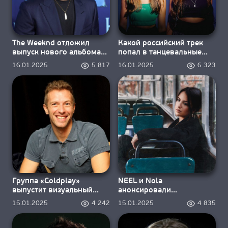
The Weeknd отложил
Какой российский трек
выпуск нового альбома
попал в танцевальные
«Hurry Up Tomorrow»
чарты «Billboard»?
16.01.2025
5 817
16.01.2025
6 323
Группа «Coldplay»
NEEL и Nola
выпустит визуальный
анонсировали
альбом
совместную песню «Всё
15.01.2025
4 242
15.01.2025
4 835
равно»