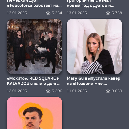
Немецкий дуэт
Григорий Лепс начал
«Twocolors» работает над
новый год с дуэтов и
студийным альбомом
концертов
13.01.2025
5 334
13.01.2025
5 738
«Мохито», RED SQUARE и
Mary Gu выпустила кавер
KALVADOS спели о долгой
на «Позвони мне,
зиме
позвони»
12.01.2025
5 296
11.01.2025
9 039