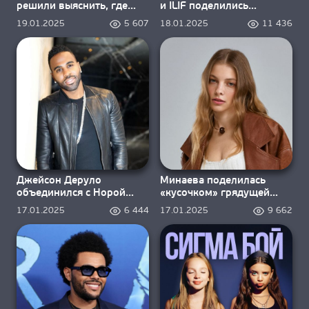
решили выяснить, где
и ILIF поделились
зимует лето
новинкой «Ушла»
19.01.2025
5 607
18.01.2025
11 436
Джейсон Деруло
Минаева поделилась
объединился с Норой
«кусочком» грядущей
Фатехи для песни «Snake»
пластинки
17.01.2025
6 444
17.01.2025
9 662