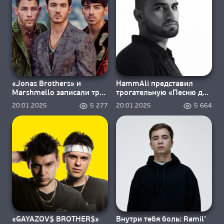
«Jonas Brothers» и
HammAli представил
Marshmello записали трек
трогательную «Песню для
«Slow Motion»
жены»
20.01.2025
5 277
20.01.2025
5 664
«GAYAZOV$ BROTHER$»
Внутри тебя боль: Ramil’