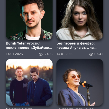
Burak Yeter угостил
Без перьев и фанфар:
поклонников «Дубайским
певица Акула вышла
шоколадом»
замуж
14.01.2025
5 406
14.01.2025
6 541