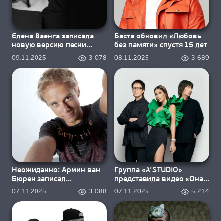
Елена Ваенга записала
Баста обновил «Любовь
новую версию песни
без памяти» спустя 15 лет
«Екатеринбург»
09.11.2025
3 078
08.11.2025
3 689
Неожиданно: Армин ван
Группа «A’STUDIO»
Бюрен записал
представила видео «Она
акустический альбом
не виновата»
07.11.2025
3 088
07.11.2025
5 214