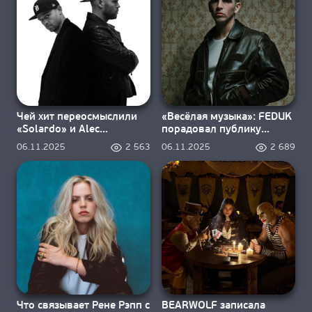
Чей хит переосмыслили
«Весёлая музыка»: FEDUK
«Solardo» и Alec
порадовал публику
Monopoly?
альбомом и клипом
06.11.2025
2 563
06.11.2025
2 689
Что связывает Рене Рэпп с
BEARWOLF записала