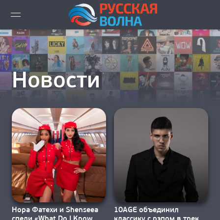
ВИДЕО LIVE
НОВОСТИ
Новости
НОВИНКИ ЭФИРА
ПЛЕЙЛИСТ
СКАЧАТЬ ЭФИР
КАК СЛУШАТЬ!?
ГОРОДА ВЕЩАНИЯ
Нора Фатехи и Shenseea
10AGE объединил
спели «What Do I Know
классику с рэпом в треке