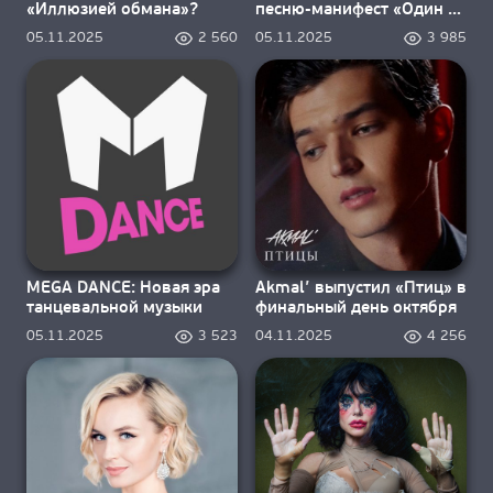
«Иллюзией обмана»?
песню-манифест «Один за
всех»
05.11.2025
2 560
05.11.2025
3 985
MEGA DANCE: Новая эра
Akmal’ выпустил «Птиц» в
танцевальной музыки
финальный день октября
05.11.2025
3 523
04.11.2025
4 256