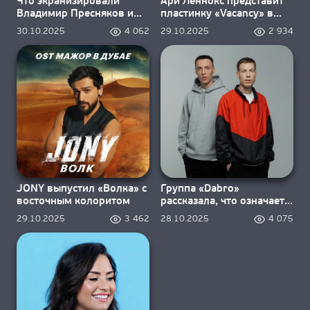
Что экранизировали
Ари Леннокс представит
Владимир Пресняков и
пластинку «Vacancy» в
Наталья Подольская?
2026 году
30.10.2025
4 062
29.10.2025
2 934
JONY выпустил «Волка» с
Группа «Dabro»
восточным колоритом
рассказала, что означает
«Красиво жить»
29.10.2025
3 462
28.10.2025
4 075