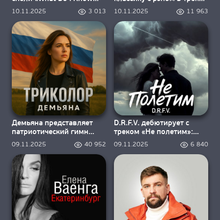
О НАС
(Just A Girl)»
«Вот уж вечер. Роса»
10.11.2025
3 013
10.11.2025
11 963
Демьяна представляет
D.R.F.V. дебютирует с
патриотический гимн
треком «Не полетим»:
«Триколор»
история о любви, которая
09.11.2025
40 952
09.11.2025
6 840
застряла на взлётной
полосе.