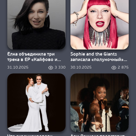
Ёлка объединила три
Sophie and the Giants
трека в EP «Кайфово и
записала «полуночный»
глупо»
мини-альбом
31.10.2025
3 330
30.10.2025
2 875