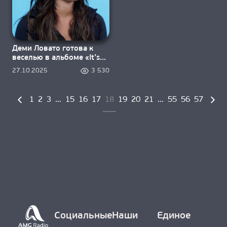
Деми Ловато готова к
веселью в альбоме «It’s
Not That Deep»
27.10.2025
3 530
1
2
3
…
15
16
17
18
19
20
21
…
55
56
57
Социальные
Наши
Единое