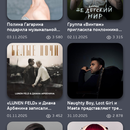
Полина Гагарина
Группа «Винтаж»
подарила музыкальной
пригласила поклонников
новинке своё имя
в «Недетский мир»
03.11.2025
3 580
02.11.2025
3 315
«LUNEN FELD» и Диана
Naughty Boy, Lost Girl и
Арбенина записали
Maeta представляют трек
«Белые ночи»
«The One»
01.11.2025
3 452
31.10.2025
2 878